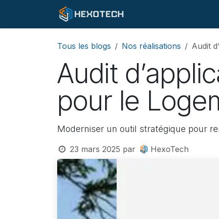
Se rendre au contenu
À Propos
Expertis
Tous les blogs
Nos réalisations
Audit d
Audit d’appli
pour le Loge
Moderniser un outil stratégique pour re
23 mars 2025
par
HexoTech