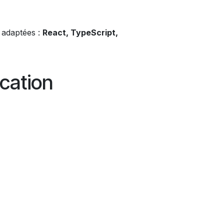
 adaptées :
React, TypeScript,
ication
té.
cation métier