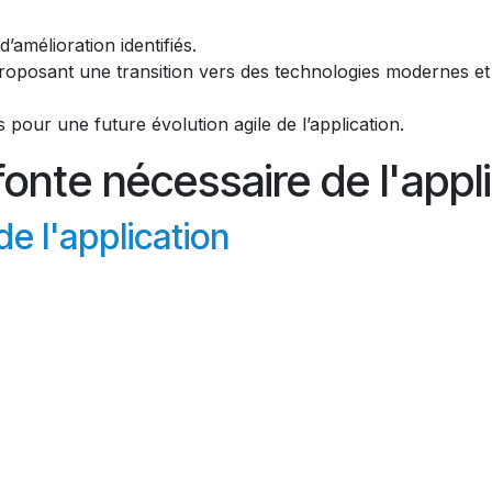
d’amélioration identifiés.
proposant une transition vers des technologies modernes et
ur une future évolution agile de l’application.
onte nécessaire de l'appl
de l'application
:
’état actuel de son application,
r les points critiques,
enne
, compatible avec leurs besoins d’évolution et de sécuri
ur l'audit et la refonte d'appli
néficie de :