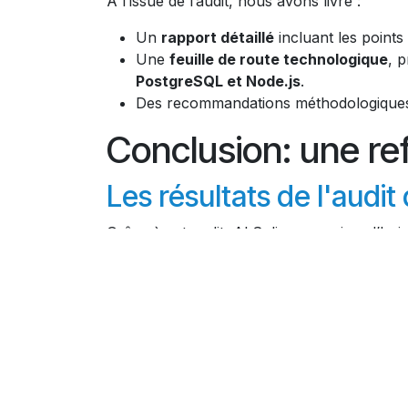
À l’issue de l’audit, nous avons livré :
Un
rapport détaillé
incluant les points 
Une
feuille de route technologique
, 
PostgreSQL et Node.js
.
Des recommandations méthodologiques po
Conclusion: une ref
Les résultats de l'audit 
Grâce à cet audit, ALS dispose aujourd’hui 
d’une
vision claire et documentée
de l
d’un
plan d’action priorisé
pour corrige
d’une
orientation technologique pér
L'expertise d'HexoTech s
Avec l’accompagnement d’HexoTech, ALS bé