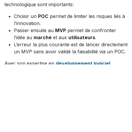
technologique sont importants:
Choisir un
POC
permet de limiter les risques liés à
l’innovation.
Passer ensuite au
MVP
permet de confronter
l’idée au
marché
et aux
utilisateurs
.
L’erreur la plus courante est de lancer directement
un MVP sans avoir validé la faisabilité via un POC.
Avec son expertise en
développement logiciel
,
modernisation
et
R&D
,
HexoTech
vous accompagne
à chaque étape, du POC exploratoire au MVP déployé
auprès de vos utilisateurs.
Besoin d'accompagnement sur un POC ou un MVP ?
Contactez nous !